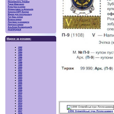
Незалежність України
Тарас Шевченко
Культура та наука
Філвиставки та філателія
Європа CEPT Europa
Марки для посткросінгу
Тет-беш зчіпки
Власна марка
Листівки та конверти
Недорогі марки
Альбоми КолекціонерЪ
РОЗПРОДАЖ
Марки за роками:
1992
1993
1994
1995
1996
1997
1998
1999
2000
2001
2002
2003
2004
2005
2006
2007
2008
2009
2010
2011
2012
2013
2014
2015
2016
1996 Олімпійські ігри Ліллехаммер
2017
2018