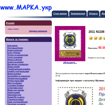
Стан марок
Замовлення
Оплата
До
Кошик
2011 N1108
Оформити замовлення
Марки за темами:
Нові марки
90.0
Почтовые блоки
Наша ціна:
Краса и величие
Блок у буклеті
Потяги та локомотиви
Спорт на марках
Наявність на складі
Фауна та флора
Космос на марках
збільшити...
Мистецтво та живопис
Марки літаків
Русскiй воєнний корабль
Кораблі та вітрильники
Якісна українська поштова марка.
марка Власна марка Лі
Марка на марці
(П-9).
Автомобілі та транспорт
Архітектура на марках
Інформація про марки з каталогу Мулика:
Футбол Євро 2012
Міста та області
Гетьмани України
Стародавні князі
Марки про релігію
Армія козаків
Народний одяг
Новий Рік та свята
Стандартні марки
Казки та мультфільми
Нагороди на марках