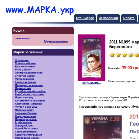
Стан марок
Замовлення
Оплата
Кошик
2011 N1099 ма
Оформити замовлення
Берегового
Марки за темами:
Нові марки
Почтовые блоки
Краса и величие
35.00 грн
Наша ціна:
Блок у буклеті
Потяги та локомотиви
Спорт на марках
Фауна та флора
Наявність на складі:
так
Космос на марках
збільшити...
Мистецтво та живопис
Марки літаків
Русскiй воєнний корабль
Кораблі та вітрильники
Симпатична поштова марка України.
марка 90 років
Марка на марці
2011 р. Номер за каталогом цієї марки 1099.
Автомобілі та транспорт
Архітектура на марках
Інформація про марки з каталогу Мули
Футбол Євро 2012
Міста та області
Гетьмани України
Стародавні князі
Марки про релігію
Армія козаків
Народний одяг
Новий Рік та свята
Стандартні марки
Казки та мультфільми
Нагороди на марках