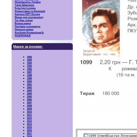
Незалежність України
Тарас Шевченко
Культура та наука
Філвиставки та філателія
Європа CEPT Europa
Марки для посткросінгу
Тет-беш зчіпки
Власна марка
Листівки та конверти
Недорогі марки
Альбоми КолекціонерЪ
РОЗПРОДАЖ
Марки за роками:
1992
1993
1994
1995
1996
1997
1998
1999
2000
2001
2002
2003
2004
2005
2006
2007
2008
2009
2010
2011
2012
2013
2014
2015
2016
2017
2018