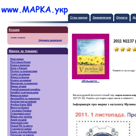
Стан марок
Замовлення
Оплата
Д
Кошик
2011 N1137
Оформити замовлення
Марки за темами:
Нові марки
Почтовые блоки
Краса и величие
Блок у буклеті
Наявність на складі:
Потяги та локомотиви
Спорт на марках
Фауна та флора
Космос на марках
збільшити...
Мистецтво та живопис
Марки літаків
Русскiй воєнний корабль
Кораблі та вітрильники
Високохудожній філателістичний твір.
марка власна мар
Марка на марці
1137 (П-10). Нажаль цієї марки зараз немає в наявності.
Автомобілі та транспорт
Архітектура на марках
Інформація про марки з каталогу Мулика
Футбол Євро 2012
Міста та області
Гетьмани України
Стародавні князі
Марки про релігію
Армія козаків
Народний одяг
Новий Рік та свята
Стандартні марки
Казки та мультфільми
Нагороди на марках