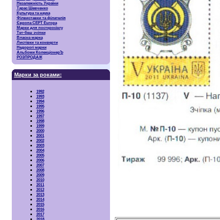
Незалежність України
Тарас Шевченко
Культура та наука
Філвиставки та філателія
Європа CEPT Europa
Марки для посткросінгу
Тет-беш зчіпки
Власна марка
Листівки та конверти
Недорогі марки
Альбоми КолекціонерЪ
РОЗПРОДАЖ
Марки за роками:
1992
1993
1994
1995
1996
1997
1998
1999
2000
2001
2002
2003
2004
2005
2006
2007
2008
2009
2010
2011
2012
2013
2014
2015
2016
2017
2018