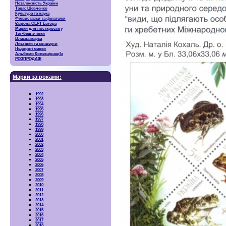
Незалежність України
Тарас Шевченко
Культура та наука
Філвиставки та філателія
Європа CEPT Europa
Марки для посткросінгу
Тет-беш зчіпки
Власна марка
Листівки та конверти
Недорогі марки
Альбоми КолекціонерЪ
РОЗПРОДАЖ
Марки за роками:
1992
1993
1994
1995
1996
1997
1998
1999
2000
2001
2002
2003
2004
2005
2006
2007
2008
2009
2010
2011
2012
2013
2014
2015
2016
2017
2018