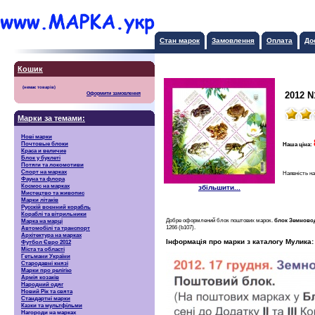
Стан марок
Замовлення
Оплата
До
Кошик
2012 N
Оформити замовлення
Марки за темами:
Нові марки
Почтовые блоки
Наша ціна:
Краса и величие
Блок у буклеті
Потяги та локомотиви
Спорт на марках
Наявність на
Фауна та флора
Космос на марках
збільшити...
Мистецтво та живопис
Марки літаків
Русскiй воєнний корабль
Кораблі та вітрильники
Добре оформлений блок поштових марок.
блок Земновод
Марка на марці
1266 (b107).
Автомобілі та транспорт
Архітектура на марках
Інформація про марки з каталогу Мулика:
Футбол Євро 2012
Міста та області
Гетьмани України
Стародавні князі
Марки про релігію
Армія козаків
Народний одяг
Новий Рік та свята
Стандартні марки
Казки та мультфільми
Нагороди на марках