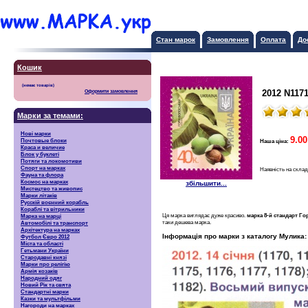
Стан марок
Замовлення
Оплата
До
Кошик
2012 N1171
Оформити замовлення
Марки за темами:
Нові марки
9.00
Почтовые блоки
Наша ціна:
Краса и величие
Блок у буклеті
Потяги та локомотиви
Спорт на марках
Наявність на склад
Фауна та флора
Космос на марках
збільшити...
Мистецтво та живопис
Марки літаків
Русскiй воєнний корабль
Кораблі та вітрильники
Ця марка виглядає дуже красиво.
марка 8-й стандарт Гор
Марка на марці
таки дешева марка.
Автомобілі та транспорт
Архітектура на марках
Інформація про марки з каталогу Мулика:
Футбол Євро 2012
Міста та області
Гетьмани України
Стародавні князі
Марки про релігію
Армія козаків
Народний одяг
Новий Рік та свята
Стандартні марки
Казки та мультфільми
Нагороди на марках