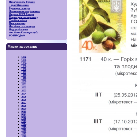
Незалежність України
Тарас Шевченко
Культура та наука
Філвиставки та філателія
Європа CEPT Europa
Марки для посткросінгу
Тет-беш зчіпки
Власна марка
Листівки та конверти
Недорогі марки
Альбоми КолекціонерЪ
РОЗПРОДАЖ
Марки за роками:
1992
1993
1994
1995
1996
1997
1998
1999
2000
2001
2002
2003
2004
2005
2006
2007
2008
2009
2010
2011
2012
2013
2014
2015
2016
2017
2018