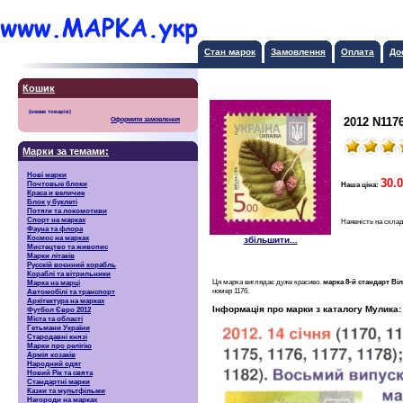
Стан марок
Замовлення
Оплата
До
Кошик
2012 N1176
Оформити замовлення
Марки за темами:
Нові марки
30.0
Почтовые блоки
Наша ціна:
Краса и величие
Блок у буклеті
Потяги та локомотиви
Спорт на марках
Наявність на склад
Фауна та флора
Космос на марках
збільшити...
Мистецтво та живопис
Марки літаків
Русскiй воєнний корабль
Кораблі та вітрильники
Ця марка виглядає дуже красиво.
марка 8-й стандарт Віль
Марка на марці
номер 1176.
Автомобілі та транспорт
Архітектура на марках
Інформація про марки з каталогу Мулика:
Футбол Євро 2012
Міста та області
Гетьмани України
Стародавні князі
Марки про релігію
Армія козаків
Народний одяг
Новий Рік та свята
Стандартні марки
Казки та мультфільми
Нагороди на марках