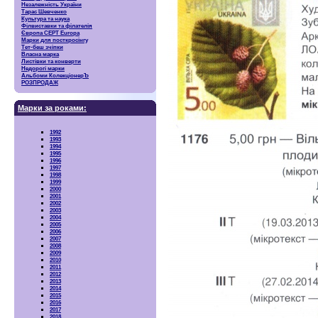
Незалежність України
Тарас Шевченко
Культура та наука
Філвиставки та філателія
Європа CEPT Europa
Марки для посткросінгу
Тет-беш зчіпки
Власна марка
Листівки та конверти
Недорогі марки
Альбоми КолекціонерЪ
РОЗПРОДАЖ
Марки за роками:
1992
1993
1994
1995
1996
1997
1998
1999
2000
2001
2002
2003
2004
2005
2006
2007
2008
2009
2010
2011
2012
2013
2014
2015
2016
2017
2018