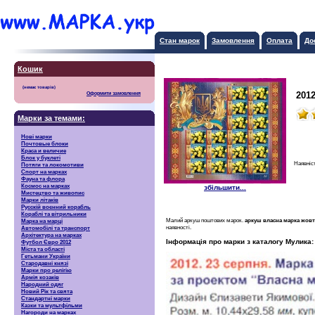
Стан марок
Замовлення
Оплата
До
Кошик
201
Оформити замовлення
Марки за темами:
Нові марки
Почтовые блоки
Краса и величие
Блок у буклеті
Наявніс
Потяги та локомотиви
Спорт на марках
Фауна та флора
Космос на марках
збільшити...
Мистецтво та живопис
Марки літаків
Русскiй воєнний корабль
Кораблі та вітрильники
Малий аркуш поштових марок.
аркуш власна марка жовт
Марка на марці
наявності.
Автомобілі та транспорт
Архітектура на марках
Інформація про марки з каталогу Мулика:
Футбол Євро 2012
Міста та області
Гетьмани України
Стародавні князі
Марки про релігію
Армія козаків
Народний одяг
Новий Рік та свята
Стандартні марки
Казки та мультфільми
Нагороди на марках