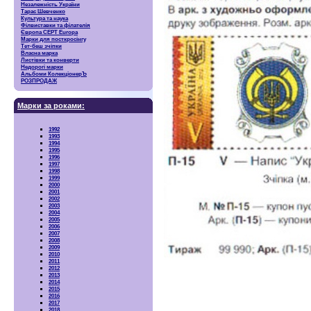
Незалежність України
Тарас Шевченко
Культура та наука
Філвиставки та філателія
Європа CEPT Europa
Марки для посткросінгу
Тет-беш зчіпки
Власна марка
Листівки та конверти
Недорогі марки
Альбоми КолекціонерЪ
РОЗПРОДАЖ
Марки за роками:
1992
1993
1994
1995
1996
1997
1998
1999
2000
2001
2002
2003
2004
2005
2006
2007
2008
2009
2010
2011
2012
2013
2014
2015
2016
2017
2018