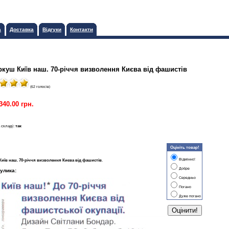
а
Доставка
Відгуки
Контакти
ркуш Київ наш. 70-річчя визволення Києва від фашистів
(62 голосів)
340.00 грн.
 складі:
так
Оцініть товар!
Відмінно!
Київ наш. 70-річчя визволення Києва від фашистів
.
Добре
улика:
Середньо
Погано
Дуже погано