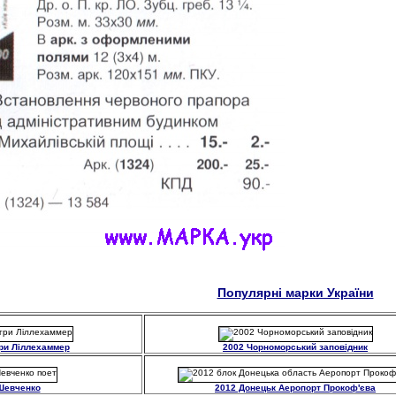
Популярні марки України
гри Ліллехаммер
2002 Чорноморський заповідник
Шевченко
2012 Донецьк Аеропорт Прокоф'єва