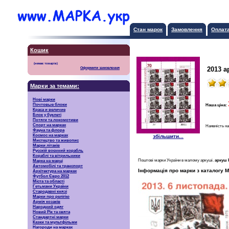
Стан марок
Замовлення
Оплат
Кошик
2013 а
Оформити замовлення
Марки за темами:
Нові марки
Почтовые блоки
Наша ціна:
Краса и величие
Блок у буклеті
Потяги та локомотиви
Спорт на марках
Наявність на
Фауна та флора
Космос на марках
збільшити...
Мистецтво та живопис
Марки літаків
Русскiй воєнний корабль
Кораблі та вітрильники
Поштові марки України в малому аркуші.
аркуш 
Марка на марці
Автомобілі та транспорт
Інформація про марки з каталогу М
Архітектура на марках
Футбол Євро 2012
Міста та області
Гетьмани України
Стародавні князі
Марки про релігію
Армія козаків
Народний одяг
Новий Рік та свята
Стандартні марки
Казки та мультфільми
Нагороди на марках