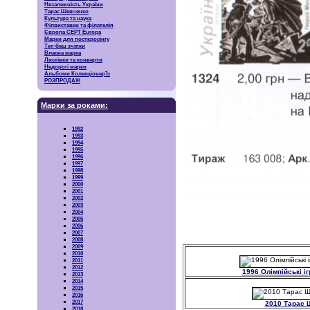
Незалежність України
Тарас Шевченко
Культура та наука
Філвиставки та філателія
Європа CEPT Europa
Марки для посткросінгу
Тет-беш зчіпки
Власна марка
Листівки та конверти
Недорогі марки
Альбоми КолекціонерЪ
РОЗПРОДАЖ
Марки за роками:
1992
1993
1994
1995
1996
1997
1998
1999
2000
2001
2002
2003
2004
2005
2006
2007
2008
2009
2010
2011
2012
1996 Олімпійські і
2013
2014
2015
2016
2017
2010 Тарас 
2018