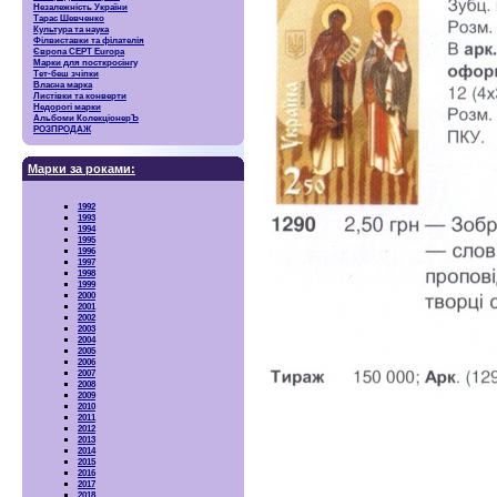
Незалежність України
Тарас Шевченко
Культура та наука
Філвиставки та філателія
Європа CEPT Europa
Марки для посткросінгу
Тет-беш зчіпки
Власна марка
Листівки та конверти
Недорогі марки
Альбоми КолекціонерЪ
РОЗПРОДАЖ
Марки за роками:
1992
1993
1994
1995
1996
1997
1998
1999
2000
2001
2002
2003
2004
2005
2006
2007
2008
2009
2010
2011
2012
2013
2014
2015
2016
2017
2018