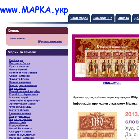
Стан марок
Замовлення
Оплата
До
Кошик
Оформити замовлення
Марки за темами:
Нові марки
Почтовые блоки
Краса и величие
Блок у буклеті
Потяги та локомотиви
Спорт на марках
Фауна та флора
Космос на марках
збільшити...
Мистецтво та живопис
Марки літаків
Русскiй воєнний корабль
Кораблі та вітрильники
Фрагмент аркуша українських марок.
верх аркуша 1150 р
Марка на марці
Автомобілі та транспорт
Інформація про марки з каталогу Мулика:
Архітектура на марках
Футбол Євро 2012
Міста та області
Гетьмани України
Стародавні князі
Марки про релігію
Армія козаків
Народний одяг
Новий Рік та свята
Стандартні марки
Казки та мультфільми
Нагороди на марках