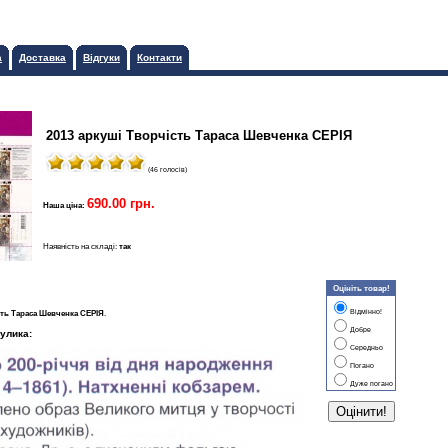
а
Доставка
Відгуки
Контакти
2013 аркуші Творчість Тараса Шевченка СЕРІЯ
(46 голосів)
690.00 грн.
Наша ціна:
Наявність на складі:
так
Оцініть товар!
Відмінно!
сть Тараса Шевченка СЕРІЯ
.
Добре
улика:
Середньо
Погано
Дуже погано