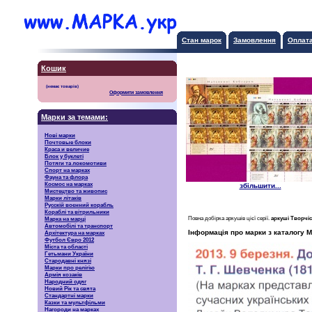
Стан марок
Замовлення
Оплат
Кошик
Оформити замовлення
Марки за темами:
Нові марки
Почтовые блоки
Краса и величие
Блок у буклеті
Потяги та локомотиви
Спорт на марках
Фауна та флора
Космос на марках
збільшити...
Мистецтво та живопис
Марки літаків
Русскiй воєнний корабль
Кораблі та вітрильники
Повна добірка аркушів цієї серії.
аркуші Творчі
Марка на марці
Автомобілі та транспорт
Інформація про марки з каталогу М
Архітектура на марках
Футбол Євро 2012
Міста та області
Гетьмани України
Стародавні князі
Марки про релігію
Армія козаків
Народний одяг
Новий Рік та свята
Стандартні марки
Казки та мультфільми
Нагороди на марках