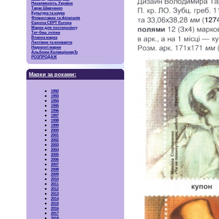
Незалежність України
Тарас Шевченко
Культура та наука
Філвиставки та філателія
Європа CEPT Europa
Марки для посткросінгу
Тет-беш зчіпки
Власна марка
Листівки та конверти
Недорогі марки
Альбоми КолекціонерЪ
РОЗПРОДАЖ
Марки за роками:
1992
1993
1994
1995
1996
1997
1998
1999
2000
2001
2002
2003
2004
2005
2006
2007
2008
2009
2010
2011
2012
2013
2014
2015
2016
2017
2018