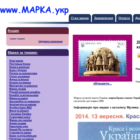
Стан марок
Замовлення
Оплата
До
Кошик
2
Оформити замовлення
к
Марки за темами:
Нові марки
Почтовые блоки
Краса и величие
Наш
Блок у буклеті
Потяги та локомотиви
Спорт на марках
Фауна та флора
Ная
Космос на марках
збільшити...
Мистецтво та живопис
Марки літаків
Русскiй воєнний корабль
Кораблі та вітрильники
Марка сучасної пошти України.
марка Краса і велич Укр
Марка на марці
каталогом цієї марки 1393.
Автомобілі та транспорт
Архітектура на марках
Інформація про марки з каталогу Мулика:
Футбол Євро 2012
Міста та області
Гетьмани України
Стародавні князі
Марки про релігію
Армія козаків
Народний одяг
Новий Рік та свята
Стандартні марки
Казки та мультфільми
Нагороди на марках