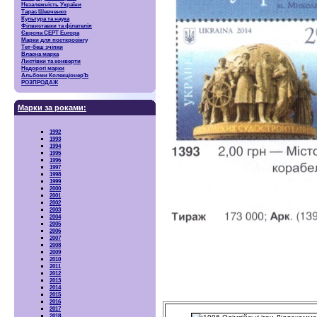
Незалежність України
Тарас Шевченко
Культура та наука
Філвиставки та філателія
Європа CEPT Europa
Марки для посткросінгу
Тет-беш зчіпки
Власна марка
Листівки та конверти
Недорогі марки
Альбоми КолекціонерЪ
РОЗПРОДАЖ
Марки за роками:
1992
1993
1994
1995
1996
1997
1998
1999
2000
2001
2002
2003
2004
2005
2006
2007
2008
2009
2010
2011
2012
2013
2014
2015
2016
2017
2018