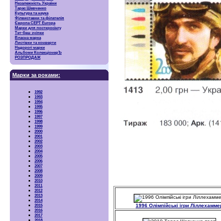
Незалежність України
Тарас Шевченко
Культура та наука
Філвиставки та філателія
Європа CEPT Europa
Марки для посткросінгу
Тет-беш зчіпки
Власна марка
Листівки та конверти
Недорогі марки
Альбоми КолекціонерЪ
РОЗПРОДАЖ
Марки за роками:
1992
1993
1994
1995
1996
1997
1998
1999
2000
2001
2002
2003
2004
2005
2006
2007
2008
2009
2010
2011
2012
2013
2014
1996 Олімпійські ігри Ліллехамме
2015
2016
2017
2018