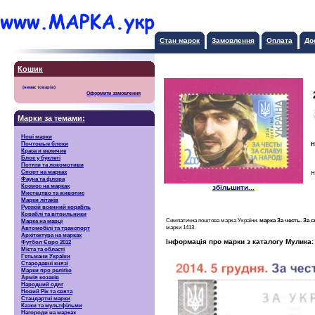
Стан марок
Замовлення
Оплата
До
Кошик
Оформити замовлення
Марки за темами:
Нові марки
Почтовые блоки
Н
Краса и величие
Блок у буклеті
Потяги та локомотиви
Спорт на марках
Н
Фауна та флора
Космос на марках
збільшити...
Мистецтво та живопис
Марки літаків
Русскiй воєнний корабль
Кораблі та вітрильники
Симпатична поштова марка України.
марка За честь. За с
Марка на марці
марки 1413.
Автомобілі та транспорт
Архітектура на марках
Інформація про марки з каталогу Мулика:
Футбол Євро 2012
Міста та області
Гетьмани України
Стародавні князі
Марки про релігію
Армія козаків
Народний одяг
Новий Рік та свята
Стандартні марки
Казки та мультфільми
Нагороди на марках