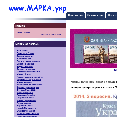
Стан марок
Замовлення
Оплат
Кошик
Оформити замовлення
Марки за темами:
Нові марки
Почтовые блоки
Краса и величие
Блок у буклеті
Потяги та локомотиви
Спорт на марках
Фауна та флора
Космос на марках
зб
Мистецтво та живопис
Марки літаків
Русскiй воєнний корабль
Кораблі та вітрильники
Українські поштові марки на фрагменті аркуша.
в
Марка на марці
Автомобілі та транспорт
Інформація про марки з каталогу М
Архітектура на марках
Футбол Євро 2012
Міста та області
Гетьмани України
Стародавні князі
Марки про релігію
Армія козаків
Народний одяг
Новий Рік та свята
Стандартні марки
Казки та мультфільми
Нагороди на марках