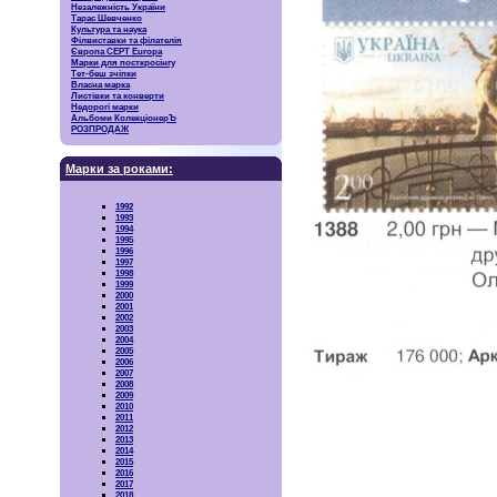
Незалежність України
Тарас Шевченко
Культура та наука
Філвиставки та філателія
Європа CEPT Europa
Марки для посткросінгу
Тет-беш зчіпки
Власна марка
Листівки та конверти
Недорогі марки
Альбоми КолекціонерЪ
РОЗПРОДАЖ
Марки за роками:
1992
1993
1994
1995
1996
1997
1998
1999
2000
2001
2002
2003
2004
2005
2006
2007
2008
2009
2010
2011
2012
2013
2014
2015
2016
2017
2018