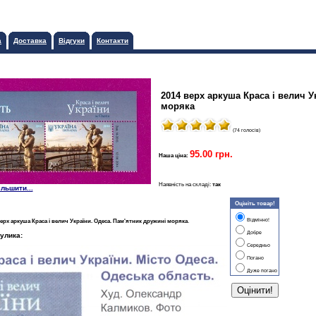
а
Доставка
Відгуки
Контакти
2014 верх аркуша Краса і велич У
моряка
(74 голосів)
95.00 грн.
Наша ціна:
Наявність на складі:
так
ільшити...
Оцініть товар!
Відмінно!
ерх аркуша Краса і велич України. Одеса. Пам'ятник дружині моряка
.
Добре
улика:
Середньо
Погано
Дуже погано