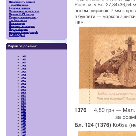
Незалежність України
Тарас Шевченко
Культура та наука
Філвиставки та філателія
Європа CEPT Europa
Марки для посткросінгу
Тет-беш зчіпки
Власна марка
Листівки та конверти
Недорогі марки
Альбоми КолекціонерЪ
РОЗПРОДАЖ
Марки за роками:
1992
1993
1994
1995
1996
1997
1998
1999
2000
2001
2002
2003
2004
2005
2006
2007
2008
2009
2010
2011
2012
2013
2014
2015
2016
2017
2018