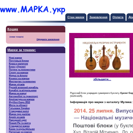
Стан марок
Замовлення
Оплата
До
Кошик
Оформити замовлення
Марки за темами:
Нові марки
Почтовые блоки
Краса и величие
Блок у буклеті
Потяги та локомотиви
Спорт на марках
Фауна та флора
Космос на марках
збільшити...
Мистецтво та живопис
Марки літаків
Русскiй воєнний корабль
Кораблі та вітрильники
Рідкісний блок усередині сувенірного буклету.
буклет Євр
Марка на марці
(b124-b125).
Автомобілі та транспорт
Архітектура на марках
Інформація про марки з каталогу Мулика:
Футбол Євро 2012
Міста та області
Гетьмани України
Стародавні князі
Марки про релігію
Армія козаків
Народний одяг
Новий Рік та свята
Стандартні марки
Казки та мультфільми
Нагороди на марках