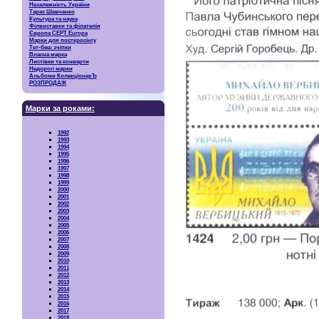
Незалежність України
Тарас Шевченко
Культура та наука
Філвиставки та філателія
Європа CEPT Europa
Марки для посткросінгу
Тет-беш зчіпки
Власна марка
Листівки та конверти
Недорогі марки
Альбоми КолекціонерЪ
РОЗПРОДАЖ
Марки за роками:
1992
1993
1994
1995
1996
1997
1998
1999
2000
2001
2002
2003
2004
2005
2006
2007
2008
2009
2010
2011
2012
2013
2014
2015
2016
2017
2018