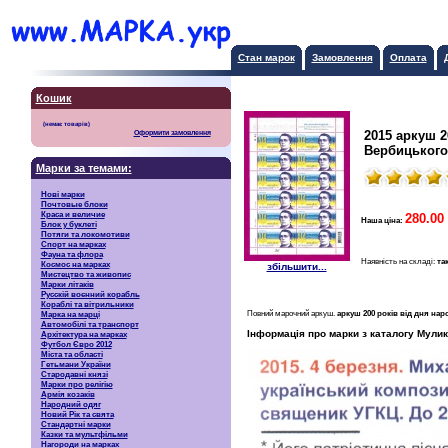
Стан марок
Замовлення
Оплата
Кошик
2015 аркуш 
Оформити замовлення
Вербицького
Марки за темами:
Нові марки
Почтовые блоки
Краса и величие
280.00 
Наша ціна:
Блок у буклеті
Потяги та локомотиви
Спорт на марках
Фауна та флора
Наявність на складі:
та
Космос на марках
збільшити...
Мистецтво та живопис
Марки літаків
Русскiй воєнний корабль
Кораблі та вітрильники
Повний марочний аркуш.
аркуш 200 років від дня н
Марка на марці
Автомобілі та транспорт
Інформація про марки з каталогу Мулик
Архітектура на марках
Футбол Євро 2012
Міста та області
Гетьмани України
Стародавні князі
Марки про релігію
Армія козаків
Народний одяг
Новий Рік та свята
Стандартні марки
Казки та мультфільми
Нагороди на марках