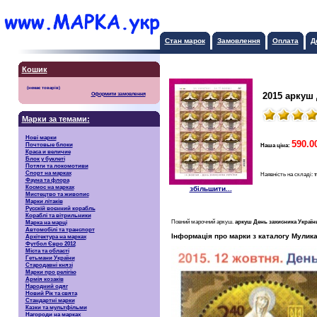
Стан марок
Замовлення
Оплата
Д
Кошик
2015 аркуш 
Оформити замовлення
Марки за темами:
Нові марки
590.0
Почтовые блоки
Наша ціна:
Краса и величие
Блок у буклеті
Потяги та локомотиви
Спорт на марках
Наявність на складі:
т
Фауна та флора
Космос на марках
збільшити...
Мистецтво та живопис
Марки літаків
Русскiй воєнний корабль
Кораблі та вітрильники
Повний марочний аркуш.
аркуш День захисника України
Марка на марці
Автомобілі та транспорт
Інформація про марки з каталогу Мулика
Архітектура на марках
Футбол Євро 2012
Міста та області
Гетьмани України
Стародавні князі
Марки про релігію
Армія козаків
Народний одяг
Новий Рік та свята
Стандартні марки
Казки та мультфільми
Нагороди на марках