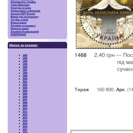
Незалежність України
Тарас Шевченко
Культура та наука
Філвиставки та філателія
Європа CEPT Europa
Марки для посткросінгу
Тет-беш зчіпки
Власна марка
Листівки та конверти
Недорогі марки
Альбоми КолекціонерЪ
РОЗПРОДАЖ
Марки за роками:
1992
1993
1994
1995
1996
1997
1998
1999
2000
2001
2002
2003
2004
2005
2006
2007
2008
2009
2010
2011
2012
2013
2014
2015
2016
2017
2018