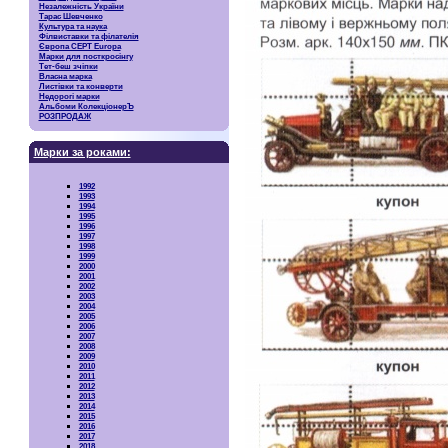
Незалежність України
Тарас Шевченко
Культура та наука
Філвиставки та філателія
Європа CEPT Europa
Марки для посткросінгу
Тет-беш зчіпки
Власна марка
Листівки та конверти
Недорогі марки
Альбоми КолекціонерЪ
РОЗПРОДАЖ
Марки за роками:
1992
1993
1994
1995
1996
1997
1998
1999
2000
2001
2002
2003
2004
2005
2006
2007
2008
2009
2010
2011
2012
2013
2014
2015
2016
2017
2018