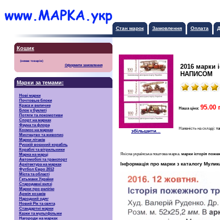
Стан марок
Замовлення
Оплата
Д
Кошик
2016 марки 
Оформити замовлення
НАПИСОМ
Марки за темами:
Нові марки
Почтовые блоки
Краса и величие
95.00 
Наша ціна:
Блок у буклеті
Потяги та локомотиви
Спорт на марках
Фауна та флора
Наявність на складі:
та
Космос на марках
збільшити...
Мистецтво та живопис
Марки літаків
Русскiй воєнний корабль
Кораблі та вітрильники
Якісна українська поштова марка.
марки історія поже
Марка на марці
Автомобілі та транспорт
Інформація про марки з каталогу Мулик
Архітектура на марках
Футбол Євро 2012
Міста та області
Гетьмани України
Стародавні князі
Марки про релігію
Армія козаків
Народний одяг
Новий Рік та свята
Стандартні марки
Казки та мультфільми
Нагороди на марках