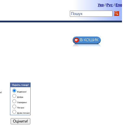
Укр
/
Pyc
/
Eng
Оцініть товар!
Відмінно!
єї
Добре
Середньо
Погано
Дуже погано