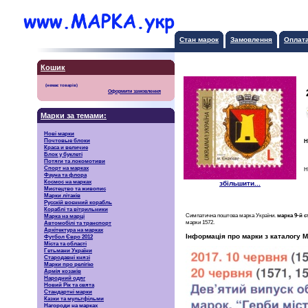
Стан марок
Замовлення
Оплат
Кошик
Оформити замовлення
Марки за темами:
Нові марки
Почтовые блоки
Н
Краса и величие
Блок у буклеті
Потяги та локомотиви
Спорт на марках
Н
Фауна та флора
Космос на марках
збільшити...
Мистецтво та живопис
Марки літаків
Русскiй воєнний корабль
Кораблі та вітрильники
Симпатична поштова марка України.
марка 9-й 
Марка на марці
марки 1572.
Автомобілі та транспорт
Архітектура на марках
Інформація про марки з каталогу М
Футбол Євро 2012
Міста та області
Гетьмани України
Стародавні князі
Марки про релігію
Армія козаків
Народний одяг
Новий Рік та свята
Стандартні марки
Казки та мультфільми
Нагороди на марках