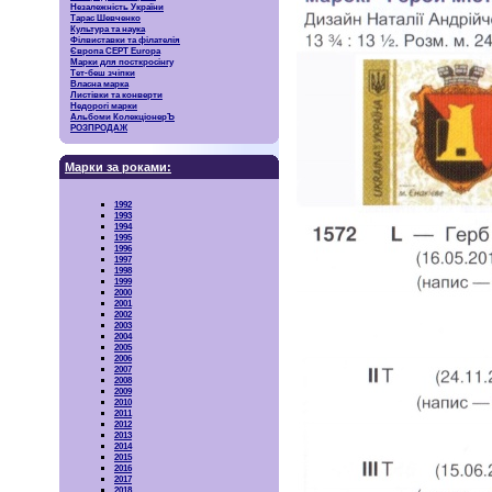
Незалежність України
Тарас Шевченко
Культура та наука
Філвиставки та філателія
Європа CEPT Europa
Марки для посткросінгу
Тет-беш зчіпки
Власна марка
Листівки та конверти
Недорогі марки
Альбоми КолекціонерЪ
РОЗПРОДАЖ
Марки за роками:
1992
1993
1994
1995
1996
1997
1998
1999
2000
2001
2002
2003
2004
2005
2006
2007
2008
2009
2010
2011
2012
2013
2014
2015
2016
2017
2018