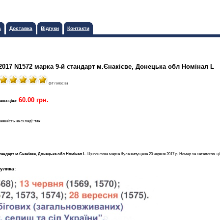
а
Доставка
Відгуки
Контакти
2017 N1572 марка 9-й стандарт м.Єнакієве, Донецька обл Номінал L
(67 голосів)
60.00 грн.
аша ціна:
аявність на складі:
так
стандарт м.Єнакієве, Донецька обл Номінал L
. Ця поштова марка була випущена 20 червня 2017 р. Номер за каталогом ці
улика: