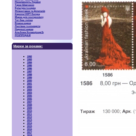
Незалежність України
Тарас Шевченко
Культура та наука
Філвиставки та філателія
Європа CEPT Europa
Марки для посткросінгу
Тет-беш зчіпки
Власна марка
Листівки та конверти
Недорогі марки
Альбоми КолекціонерЪ
РОЗПРОДАЖ
Марки за роками:
1992
1993
1994
1995
1996
1997
1998
1999
2000
2001
2002
2003
2004
2005
2006
2007
2008
2009
2010
2011
2012
2013
2014
2015
2016
2017
2018