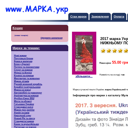
Стан марок
Замовлення
Оплата
Кошик
2017 марка Ук
Оформити замовлення
НИЖНЬОМУ ПО
Марки за темами:
Нові марки
Почтовые блоки
Краса и величие
55.00 грн
Наша ціна:
Блок у буклеті
Потяги та локомотиви
Спорт на марках
Фауна та флора
Наявність на складі:
так
Космос на марках
збільшити...
Мистецтво та живопис
Марки літаків
Русскiй воєнний корабль
Кораблі та вітрильники
Марка сучасної пошти України.
марка Український
Марка на марці
Автомобілі та транспорт
Інформація про марки з каталогу Мул
Архітектура на марках
Футбол Євро 2012
Міста та області
Гетьмани України
Стародавні князі
Марки про релігію
Армія козаків
Народний одяг
Новий Рік та свята
Стандартні марки
Казки та мультфільми
Нагороди на марках