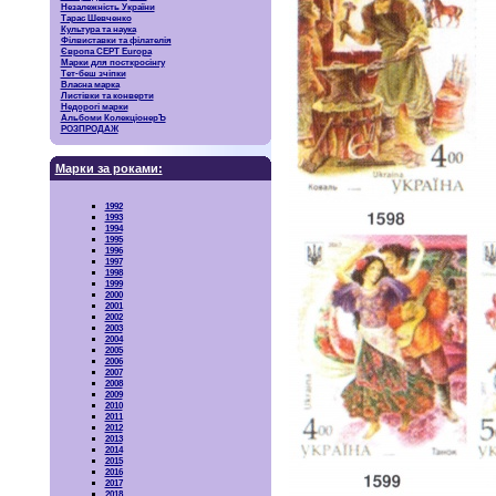
Незалежність України
Тарас Шевченко
Культура та наука
Філвиставки та філателія
Європа CEPT Europa
Марки для посткросінгу
Тет-беш зчіпки
Власна марка
Листівки та конверти
Недорогі марки
Альбоми КолекціонерЪ
РОЗПРОДАЖ
Марки за роками:
1992
1993
1994
1995
1996
1997
1998
1999
2000
2001
2002
2003
2004
2005
2006
2007
2008
2009
2010
2011
2012
2013
2014
2015
2016
2017
2018