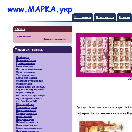
Стан марок
Замовлення
Оплата
Кошик
Оформити замовлення
Марки за темами:
Нові марки
Почтовые блоки
Краса и величие
Блок у буклеті
Потяги та локомотиви
Спорт на марках
Фауна та флора
Космос на марках
зб
Мистецтво та живопис
Марки літаків
Русскiй воєнний корабль
Кораблі та вітрильники
Марка на марці
Автомобілі та транспорт
Архітектура на марках
Футбол Євро 2012
Міста та області
Аркуш українських поштових марок.
аркуші Націон
Гетьмани України
Стародавні князі
Інформація про марки з каталогу Му
Марки про релігію
Армія козаків
Народний одяг
Новий Рік та свята
Стандартні марки
Казки та мультфільми
Нагороди на марках