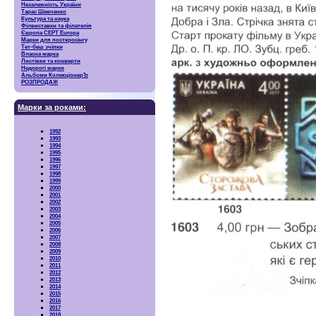
Незалежність України
Тарас Шевченко
Культура та наука
Філвиставки та філателія
Європа CEPT Europa
Марки для посткросінгу
Тет-беш зчіпки
Власна марка
Листівки та конверти
Недорогі марки
Альбоми КолекціонерЪ
РОЗПРОДАЖ
Марки за роками:
1992
1993
1994
1995
1996
1997
1998
1999
2000
2001
2002
2003
2004
2005
2006
2007
2008
2009
2010
2011
2012
2013
2014
2015
2016
2017
2018