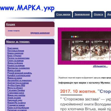
Стан марок
Замовлення
Оплата
До
Кошик
Оформити замовлення
Марки за темами:
Нові марки
Почтовые блоки
Краса и величие
Блок у буклеті
Потяги та локомотиви
Спорт на марках
Фауна та флора
Космос на марках
збільшити...
Мистецтво та живопис
Марки літаків
Русскiй воєнний корабль
Кораблі та вітрильники
Українські поштові марки на фрагменті аркуша.
верх арк
Марка на марці
Автомобілі та транспорт
Інформація про марки з каталогу Мулика:
Архітектура на марках
Футбол Євро 2012
Міста та області
Гетьмани України
Стародавні князі
Марки про релігію
Армія козаків
Народний одяг
Новий Рік та свята
Стандартні марки
Казки та мультфільми
Нагороди на марках