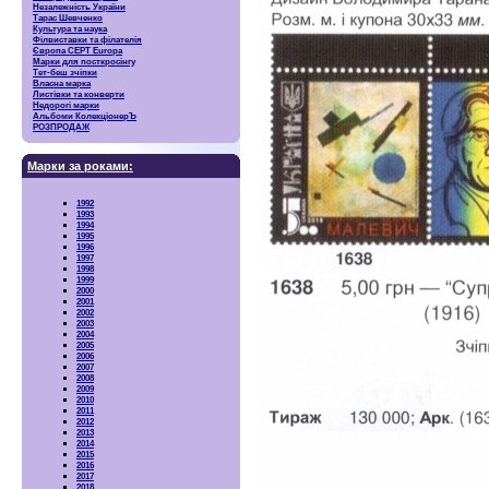
Незалежність України
Тарас Шевченко
Культура та наука
Філвиставки та філателія
Європа CEPT Europa
Марки для посткросінгу
Тет-беш зчіпки
Власна марка
Листівки та конверти
Недорогі марки
Альбоми КолекціонерЪ
РОЗПРОДАЖ
Марки за роками:
1992
1993
1994
1995
1996
1997
1998
1999
2000
2001
2002
2003
2004
2005
2006
2007
2008
2009
2010
2011
2012
2013
2014
2015
2016
2017
2018