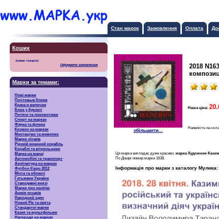
Стан марок
Замовлення
Оплата
До
Кошик
2018 N16
Оформити замовлення
композиц
Марки за темами:
Нові марки
Почтовые блоки
Краса и величие
20.
Наша ціна:
Блок у буклеті
Потяги та локомотиви
Спорт на марках
Фауна та флора
Наявність на скл
Космос на марках
збільшити...
Мистецтво та живопис
Марки літаків
Русскiй воєнний корабль
Кораблі та вітрильники
Ця марка виглядає дуже красиво.
марка Художник Кази
Марка на марці
По Діварі номер марки 1638.
Автомобілі та транспорт
Архітектура на марках
Інформація про марки з каталогу Мулика:
Футбол Євро 2012
Міста та області
Гетьмани України
Стародавні князі
Марки про релігію
Армія козаків
Народний одяг
Новий Рік та свята
Стандартні марки
Казки та мультфільми
Нагороди на марках