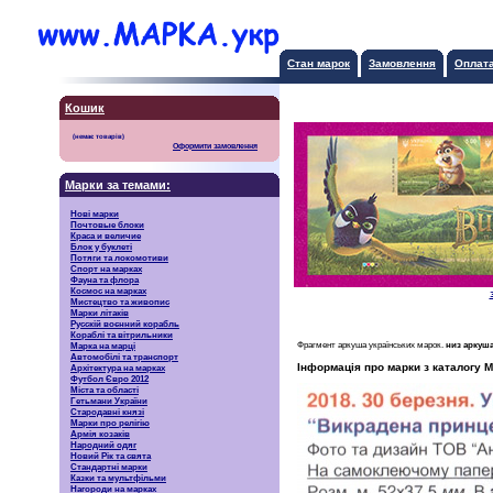
Стан марок
Замовлення
Оплат
Кошик
Оформити замовлення
Марки за темами:
Нові марки
Почтовые блоки
Краса и величие
Блок у буклеті
Потяги та локомотиви
Спорт на марках
Фауна та флора
Космос на марках
Мистецтво та живопис
Марки літаків
Русскiй воєнний корабль
Кораблі та вітрильники
Фрагмент аркуша українських марок.
низ аркуш
Марка на марці
Автомобілі та транспорт
Інформація про марки з каталогу М
Архітектура на марках
Футбол Євро 2012
Міста та області
Гетьмани України
Стародавні князі
Марки про релігію
Армія козаків
Народний одяг
Новий Рік та свята
Стандартні марки
Казки та мультфільми
Нагороди на марках