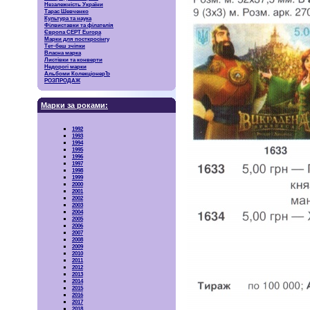
Незалежність України
Тарас Шевченко
Культура та наука
Філвиставки та філателія
Європа CEPT Europa
Марки для посткросінгу
Тет-беш зчіпки
Власна марка
Листівки та конверти
Недорогі марки
Альбоми КолекціонерЪ
РОЗПРОДАЖ
Марки за роками:
1992
1993
1994
1995
1996
1997
1998
1999
2000
2001
2002
2003
2004
2005
2006
2007
2008
2009
2010
2011
2012
2013
2014
2015
2016
2017
2018