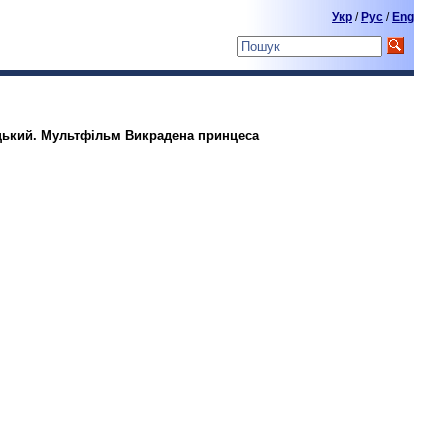
Укр
/
Pyc
/
Eng
ицький. Мультфільм Викрадена принцеса