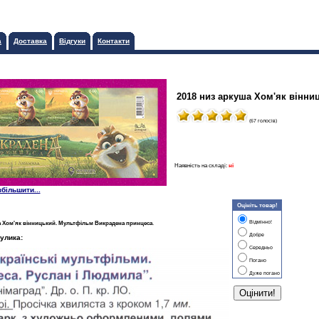
а
Доставка
Відгуки
Контакти
2018 низ аркуша Хом'як вінн
(67 голосів)
Наявність на складі:
ні
збільшити...
Оцініть товар!
Відмінно!
а Хом'як вінницький. Мультфільм Викрадена принцеса
.
Добре
улика:
Середньо
Погано
Дуже погано