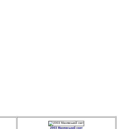
2003 Манявський скит