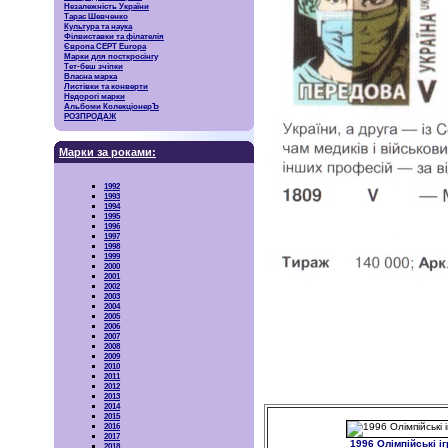
Незалежність України
Тарас Шевченко
Культура та наука
Філвиставки та філателія
Європа CEPT Europa
Марки для посткросінгу
Тет-беш зчіпки
Власна марка
Листівки та конверти
Недорогі марки
Альбоми КолекціонерЪ
РОЗПРОДАЖ
Марки за роками:
1992
1993
1994
1995
1996
1997
1998
1999
2000
2001
2002
2003
2004
2005
2006
2007
2008
2009
2010
2011
2012
2013
2014
2015
2016
2017
1996 Олімпійські і
2018