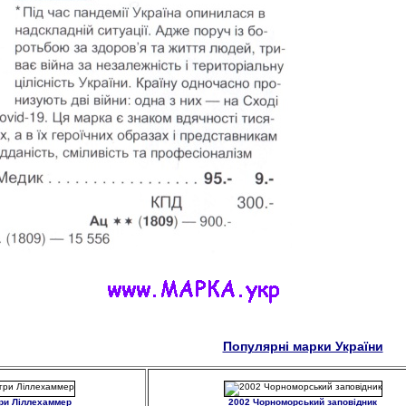
Популярні марки України
гри Ліллехаммер
2002 Чорноморський заповідник