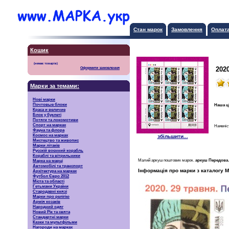
Стан марок
Замовлення
Оплат
Кошик
202
Оформити замовлення
Марки за темами:
Нові марки
Почтовые блоки
Наша ц
Краса и величие
Блок у буклеті
Потяги та локомотиви
Спорт на марках
Наявніс
Фауна та флора
Космос на марках
збільшити...
Мистецтво та живопис
Марки літаків
Русскiй воєнний корабль
Кораблі та вітрильники
Малий аркуш поштових марок.
аркуш Передова.
Марка на марці
Автомобілі та транспорт
Інформація про марки з каталогу М
Архітектура на марках
Футбол Євро 2012
Міста та області
Гетьмани України
Стародавні князі
Марки про релігію
Армія козаків
Народний одяг
Новий Рік та свята
Стандартні марки
Казки та мультфільми
Нагороди на марках