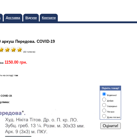
а
Доставка
Відгуки
Контакти
0 аркуш Передова. COVІD-19
(32 голосів)
1150.00 грн.
іна:
ть на складі:
так
Оцініть товар!
Відмінно!
 COVІD-19
.
Добре
улика:
Середньо
Погано
Дуже погано