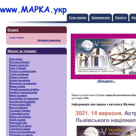
Стан марок
Замовлення
Оплата
До
Кошик
Оформити замовлення
Марки за темами:
Нові марки
Почтовые блоки
Краса и величие
Блок у буклеті
Потяги та локомотиви
Спорт на марках
Фауна та флора
Космос на марках
збільшити...
Мистецтво та живопис
Марки літаків
Русскiй воєнний корабль
Кораблі та вітрильники
Марка сучасної пошти України.
марка Астрономічна обсе
Марка на марці
цієї марки 1948.
Автомобілі та транспорт
Архітектура на марках
Інформація про марки з каталогу Мулика:
Футбол Євро 2012
Міста та області
Гетьмани України
Стародавні князі
Марки про релігію
Армія козаків
Народний одяг
Новий Рік та свята
Стандартні марки
Казки та мультфільми
Нагороди на марках