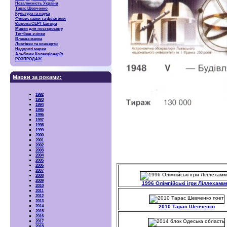
Незалежність України
Тарас Шевченко
Культура та наука
Філвиставки та філателія
Європа CEPT Europa
Марки для посткросінгу
Тет-беш зчіпки
Власна марка
Листівки та конверти
Недорогі марки
Альбоми КолекціонерЪ
РОЗПРОДАЖ
Марки за роками:
1992
1993
1994
1995
1996
1997
1998
1999
2000
2001
2002
2003
2004
2005
2006
2007
2008
2009
1996 Олімпійські ігри Ліллехамм
2010
2011
2012
2013
2014
2010 Тарас Шевченко
2015
2016
2017
2018