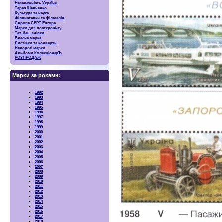
Незалежність України
Тарас Шевченко
Культура та наука
Філвиставки та філателія
Європа CEPT Europa
Марки для посткросінгу
Тет-беш зчіпки
Власна марка
Листівки та конверти
Недорогі марки
Альбоми КолекціонерЪ
РОЗПРОДАЖ
Марки за роками:
1992
1993
1994
1995
1996
1997
1998
1999
2000
2001
2002
2003
2004
2005
2006
2007
2008
2009
2010
2011
2012
2013
2014
2015
2016
2017
2018