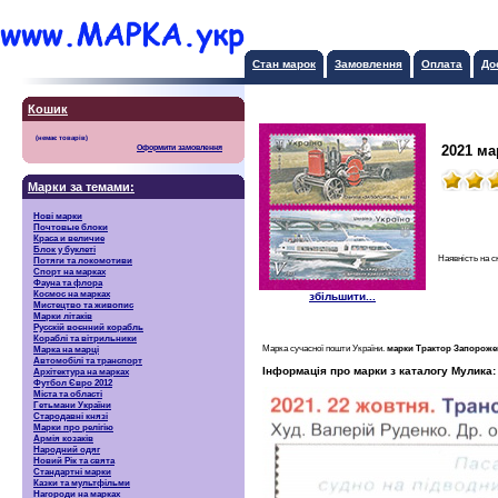
Стан марок
Замовлення
Оплата
До
Кошик
2021 ма
Оформити замовлення
Марки за темами:
Нові марки
Почтовые блоки
Краса и величие
Блок у буклеті
Наявність на с
Потяги та локомотиви
Спорт на марках
Фауна та флора
Космос на марках
збільшити...
Мистецтво та живопис
Марки літаків
Русскiй воєнний корабль
Кораблі та вітрильники
Марка сучасної пошти України.
марки Трактор Запороже
Марка на марці
Автомобілі та транспорт
Інформація про марки з каталогу Мулика:
Архітектура на марках
Футбол Євро 2012
Міста та області
Гетьмани України
Стародавні князі
Марки про релігію
Армія козаків
Народний одяг
Новий Рік та свята
Стандартні марки
Казки та мультфільми
Нагороди на марках