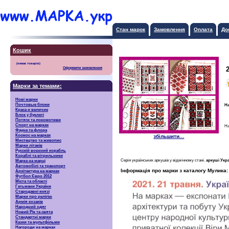
Стан марок
Замовлення
Оплата
До
Кошик
Оформити замовлення
Марки за темами:
Нові марки
Почтовые блоки
На
Краса и величие
Блок у буклеті
Потяги та локомотиви
Спорт на марках
На
Фауна та флора
Космос на марках
збільшити...
Мистецтво та живопис
Марки літаків
Русскiй воєнний корабль
Кораблі та вітрильники
Серія українських аркушів у відмінному стані.
аркуші Укра
Марка на марці
Автомобілі та транспорт
Інформація про марки з каталогу Мулика:
Архітектура на марках
Футбол Євро 2012
Міста та області
Гетьмани України
Стародавні князі
Марки про релігію
Армія козаків
Народний одяг
Новий Рік та свята
Стандартні марки
Казки та мультфільми
Нагороди на марках