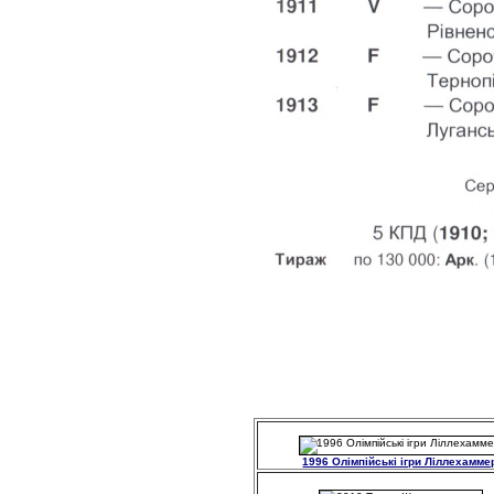
1996 Олімпійські ігри Ліллехамме