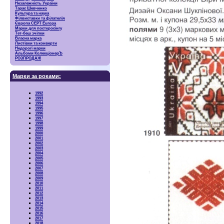
Незалежність України
Тарас Шевченко
Культура та наука
Філвиставки та філателія
Європа CEPT Europa
Марки для посткросінгу
Тет-беш зчіпки
Власна марка
Листівки та конверти
Недорогі марки
Альбоми КолекціонерЪ
РОЗПРОДАЖ
Марки за роками:
1992
1993
1994
1995
1996
1997
1998
1999
2000
2001
2002
2003
2004
2005
2006
2007
2008
2009
2010
2011
2012
2013
2014
2015
2016
2017
2018