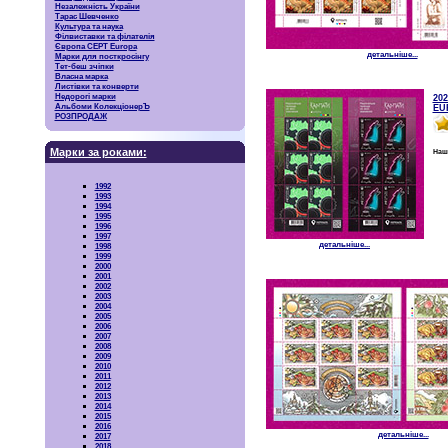
Незалежність України
Тарас Шевченко
Культура та наука
Філвиставки та філателія
Європа CEPT Europa
детальніше...
Марки для посткросінгу
Тет-беш зчіпки
Власна марка
Листівки та конверти
Недорогі марки
202
Альбоми КолекціонерЪ
EU
РОЗПРОДАЖ
Марки за роками:
Наш
1992
1993
1994
1995
1996
1997
детальніше...
1998
1999
2000
2001
2002
2003
2004
2005
2006
2007
2008
2009
2010
2011
2012
2013
2014
2015
2016
детальніше...
2017
2018