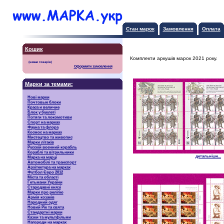
Стан марок
Замовлення
Оплата
Кошик
Комплекти аркушів марок 2021 року.
Оформити замовлення
Марки за темами:
Нові марки
Почтовые блоки
Краса и величие
Блок у буклеті
Потяги та локомотиви
Спорт на марках
Фауна та флора
Космос на марках
Мистецтво та живопис
Марки літаків
Русскiй воєнний корабль
Кораблі та вітрильники
детальніше...
Марка на марці
Автомобілі та транспорт
Архітектура на марках
Футбол Євро 2012
Міста та області
Гетьмани України
Стародавні князі
Марки про релігію
Армія козаків
Народний одяг
Новий Рік та свята
Стандартні марки
Казки та мультфільми
Нагороди на марках