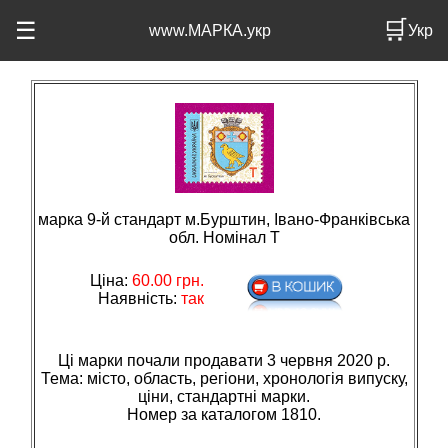
🛒
☰
www.МАРКА.укр
Укр
марка 9-й стандарт м.Бурштин, Івано-Франківська
обл. Номінал T
Ціна:
60.00
грн.
Наявність:
так
Ці марки почали продавати 3 червня 2020 р.
Тема: мiсто, область, регiони, хронологiя випуску,
цiни, стандартнi марки.
Номер за каталогом 1810.